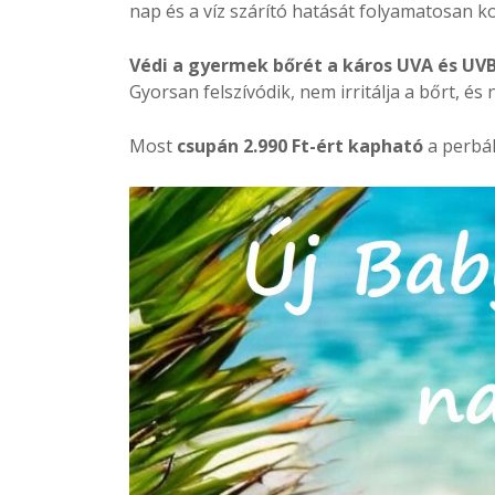
nap és a víz szárító hatását folyamatosan k
Védi a gyermek bőrét a káros UVA és UV
Gyorsan felszívódik, nem irritálja a bőrt, és
Most
csupán 2.990 Ft-ért kapható
a perbál