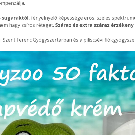
ompenzálja.
B sugaraktól
, fényelnyelő képessége erős, széles spektrum
 nem hagy zsíros réteget.
Száraz és extra száraz érzékeny
i Szent Ferenc Gyógyszertárban és a piliscsévi fiókgyógysze