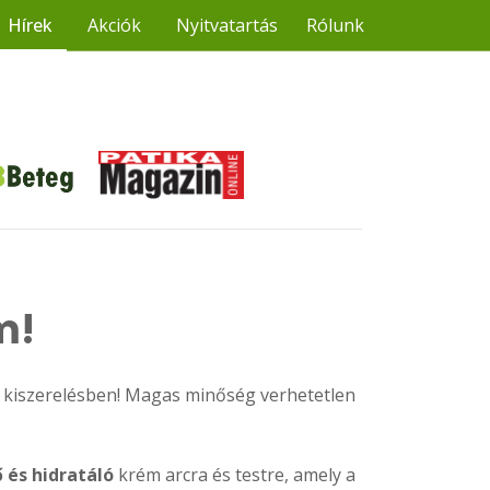
Hírek
Akciók
Nyitvatartás
Rólunk
m!
s kiszerelésben! Magas minőség verhetetlen
 és hidratáló
krém arcra és testre, amely a