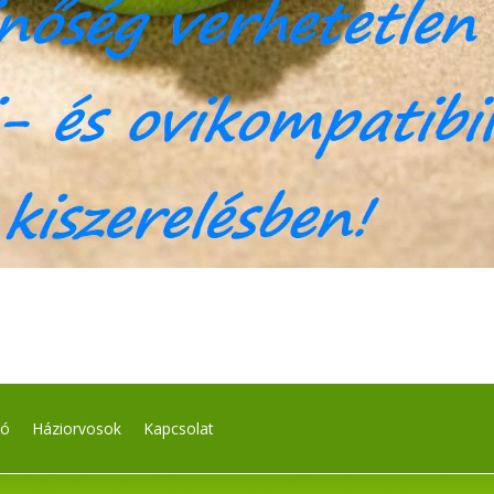
ló
Háziorvosok
Kapcsolat