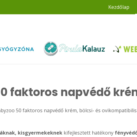
Kezdőlap
 50 faktoros napvédő kré
abyzoo 50 faktoros napvédő krém, bölcsi- és ovikompatibili
báknak, kisgyermekeknek
kifejlesztett hatékony
fényvédő