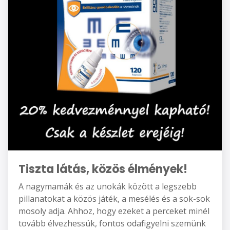
Tiszta látás, közös élmények!
A nagymamák és az unokák között a legszebb
pillanatokat a közös játék, a mesélés és a sok-sok
mosoly adja. Ahhoz, hogy ezeket a perceket minél
tovább élvezhessük, fontos odafigyelni szemünk