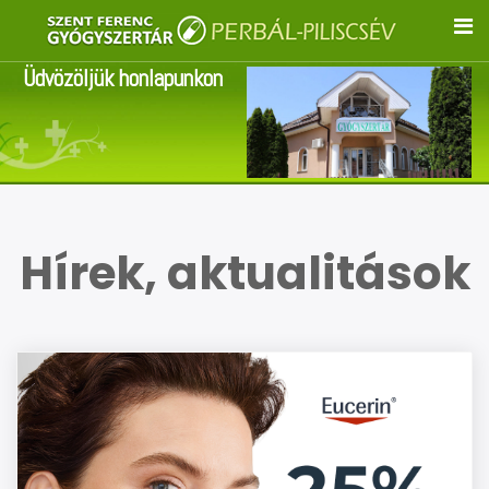
Üdvözöljük honlapunkon
Hírek, aktualitások